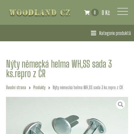
0 Kč
0
Kategorie produktů
Nýty německá helma WH,SS sada 3
ks.repro z ČR
Úvodní strana
Produkty
Nýty německá helma WH,SS sada 3 ks.repro z ČR