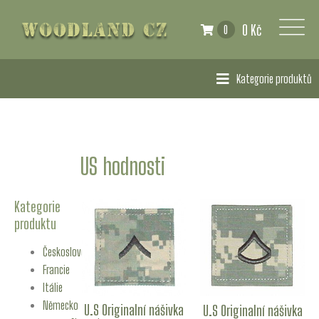
0 Kč
0
Kategorie produktů
US hodnosti
Kategorie
produktu
Československo
Francie
Itálie
Německo
U.S Originalní nášivka
U.S Originalní nášivka