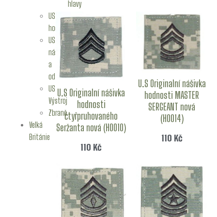
hlavy
US
hodnosti
US
nášivky
a
odznaky
U.S Originalní nášivka
US
U.S Originalní nášivka
hodnosti MASTER
Výstroj
hodnosti
SERGEANT nová
Zbraně
čtyřpruhovaného
(H0014)
Velká
Seržanta nová (H0010)
Británie
110
Kč
110
Kč