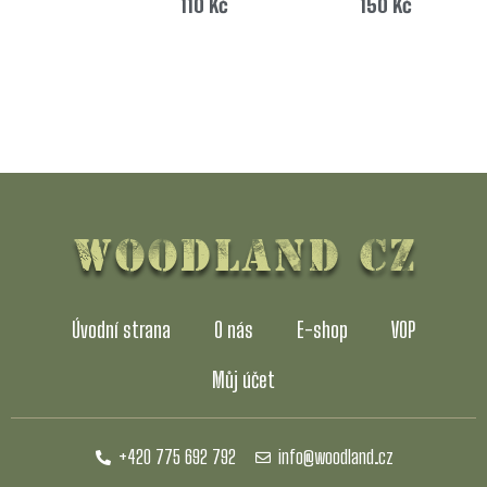
110
Kč
150
Kč
Úvodní strana
O nás
E-shop
VOP
Můj účet
+420 775 692 792
info@woodland.cz