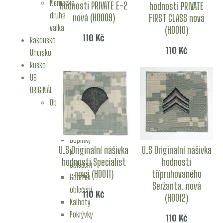
Nemecko
hodnosti PRIVATE E-2
hodnosti PRIVATE
druha
nová (H0009)
FIRST CLASS nová
valka
(H0010)
110
Kč
Rakousko
110
Kč
Uhersko
Rusko
US
ORIGINÁL
Oblečení
Blůzy
Bundy
Doplňky
U.S Originalní nášivka
U.S Originalní nášivka
k
hodnosti Specialist
hodnosti
oblečení
nová (H0011)
třípruhovaného
Goretex
Seržanta. nová
oblečení
110
Kč
(H0012)
Kalhoty
Pokrývky
110
Kč