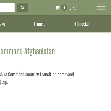
0 Kč
0
sko
Francie
Německo
n command Afghanistan
šivka Combined security transition command
ý zip.