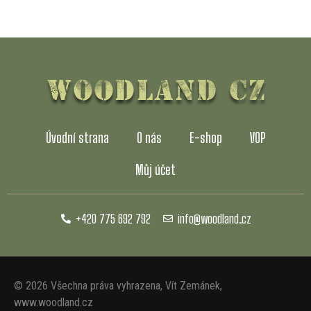
Úvodní strana
O nás
E-shop
VOP
Můj účet
+420 775 692 792
info@woodland.cz
©
2026
Všechna práva vyhrazena, Vít Zemánek,
www.woodland.cz